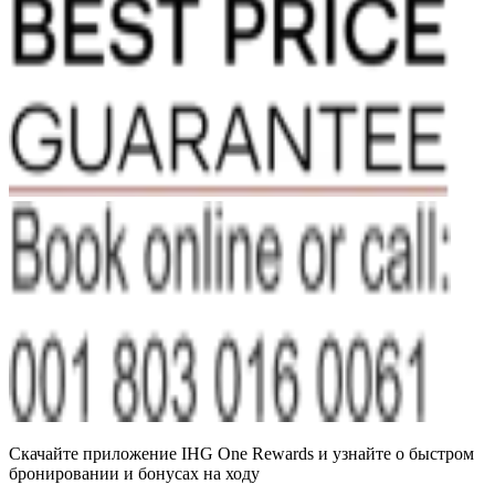
Скачайте приложение IHG One Rewards и узнайте о быстром
бронировании и бонусах на ходу