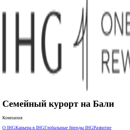
Семейный курорт на Бали
Компания
О IHG
Карьера в IHG
Глобальные бренды IHG
Развитие