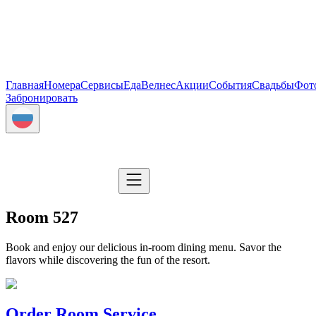
Главная
Номера
Сервисы
Еда
Велнес
Акции
События
Свадьбы
Фот
Забронировать
Room 527
Book and enjoy our delicious in-room dining menu. Savor the
flavors while discovering the fun of the resort.
Order Room Service