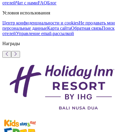
отелей
Чат с нами
FAQ
Блог
Условия использования
Центр конфиденциальности и cookies
Не продавать мои
персональные данные
Карта сайта
Обратная связь
Поиск
отелей
Управление email-рассылкой
Награды