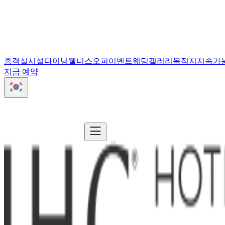
홈
객실
시설
다이닝
웰니스
오퍼
이벤트
웨딩
갤러리
목적지
지속가
지금 예약