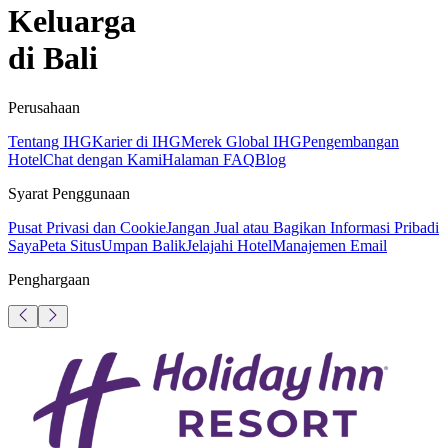
Keluarga
di Bali
Perusahaan
Tentang IHG
Karier di IHG
Merek Global IHG
Pengembangan
Hotel
Chat dengan Kami
Halaman FAQ
Blog
Syarat Penggunaan
Pusat Privasi dan Cookie
Jangan Jual atau Bagikan Informasi Pribadi
Saya
Peta Situs
Umpan Balik
Jelajahi Hotel
Manajemen Email
Penghargaan