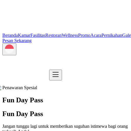
Beranda
Kamar
Fasilitas
Restoran
Wellness
Promo
Acara
Pernikahan
Gale
Pesan Sekarang
Penawaran Spesial
Fun Day Pass
Fun Day Pass
Jangan tunggu lagi untuk memberikan suguhan istimewa bagi orang