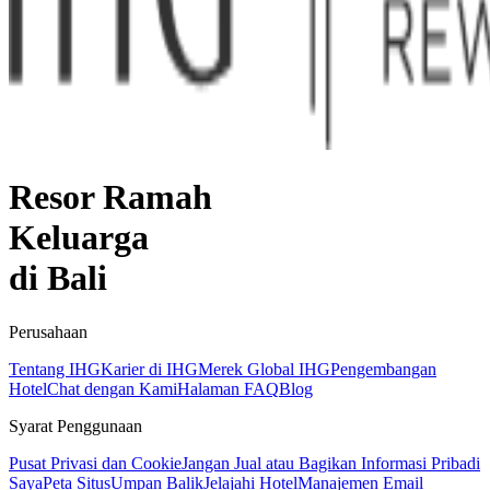
Resor Ramah
Keluarga
di Bali
Perusahaan
Tentang IHG
Karier di IHG
Merek Global IHG
Pengembangan
Hotel
Chat dengan Kami
Halaman FAQ
Blog
Syarat Penggunaan
Pusat Privasi dan Cookie
Jangan Jual atau Bagikan Informasi Pribadi
Saya
Peta Situs
Umpan Balik
Jelajahi Hotel
Manajemen Email