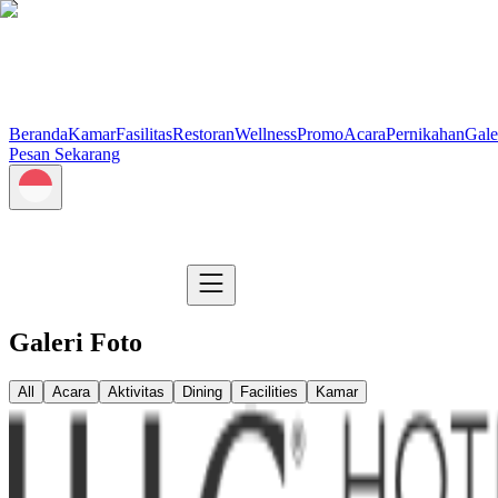
Beranda
Kamar
Fasilitas
Restoran
Wellness
Promo
Acara
Pernikahan
Gale
Pesan Sekarang
Galeri Foto
All
Acara
Aktivitas
Dining
Facilities
Kamar