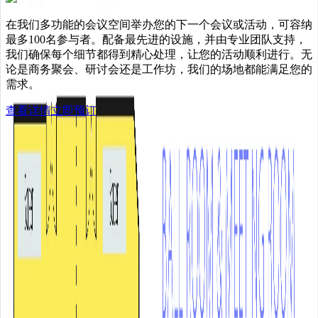
在我们多功能的会议空间举办您的下一个会议或活动，可容纳
最多100名参与者。配备最先进的设施，并由专业团队支持，
我们确保每个细节都得到精心处理，让您的活动顺利进行。无
论是商务聚会、研讨会还是工作坊，我们的场地都能满足您的
需求。
查看详情
立即预订